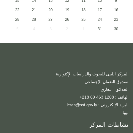
15
14
13
12
11
10
9
22
21
20
19
18
17
16
29
28
27
26
25
24
23
5
4
3
2
1
31
30
المركز الليبي للبحوث والدراسات الإكتوارية
صندوق الضمان الإجتماعي
الحدائق - بنغازي
الهاتف : 1208 463 69 218+
البريد الإلكتروني : lcras@ssf.gov.ly
ليبيا
نشاطات المركز