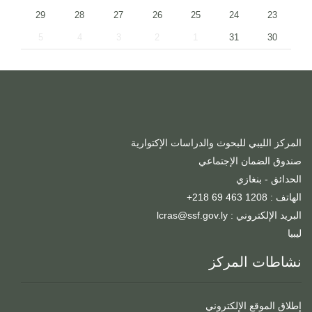
29
28
27
26
25
24
23
5
4
3
2
1
31
30
المركز الليبي للبحوث والدراسات الإكتوارية
صندوق الضمان الإجتماعي
الحدائق - بنغازي
الهاتف : 1208 463 69 218+
البريد الإلكتروني : lcras@ssf.gov.ly
ليبيا
نشاطات المركز
إطلاق الموقع الإلكتروني